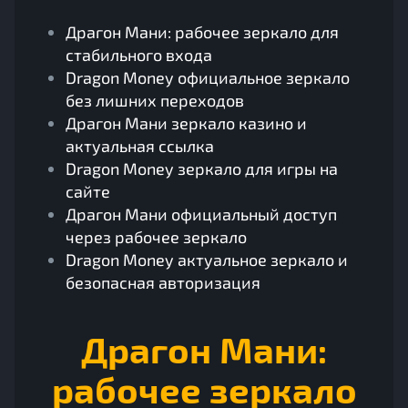
Драгон Мани: рабочее зеркало для
стабильного входа
Dragon Money официальное зеркало
без лишних переходов
Драгон Мани зеркало казино и
актуальная ссылка
Dragon Money зеркало для игры на
сайте
Драгон Мани официальный доступ
через рабочее зеркало
Dragon Money актуальное зеркало и
безопасная авторизация
Драгон Мани:
рабочее зеркало