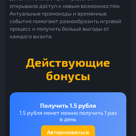
открывала доступ к новым возможностям.
Актуальные промокоды и временные
события помогают разнообразить игровой
процесс и получить больше выгоды от
каждого визита.
Действующие
бонусы
Получить 1.5 рубля
1.5 рубля монет можно получить 1 раз
в день
Авторизоваться