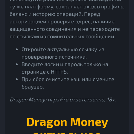
ту же платформу, сохраняет вход в профиль,
баланс и историю операций. Перед
авторизацией проверьте адрес, наличие
защищенного соединения и не переходите
по ссылкам из сомнительных сообщений.
Откройте актуальную ссылку из
проверенного источника.
Введите логин и пароль только на
странице с HTTPS.
При сбое очистите кэш или смените
браузер.
Dragon Money: играйте ответственно, 18+.
Dragon Money