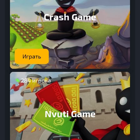
Crash Game
Играть
284 игрока
Nvuti Game