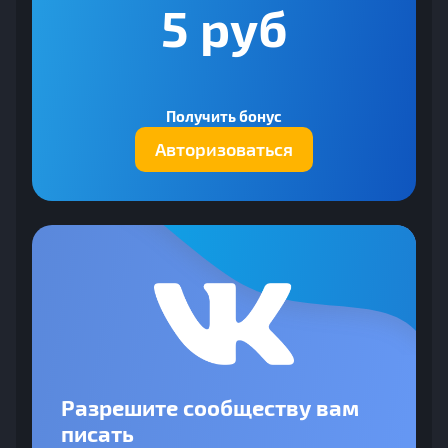
5 руб
Получить бонус
Авторизоваться
Разрешите сообществу вам
писать