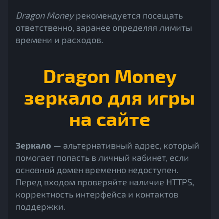
Dragon Money
рекомендуется посещать
ответственно, заранее определяя лимиты
времени и расходов.
Dragon Money
зеркало для игры
на сайте
Зеркало
— альтернативный адрес, который
помогает попасть в личный кабинет, если
основной домен временно недоступен.
Перед входом проверяйте наличие HTTPS,
корректность интерфейса и контактов
поддержки.