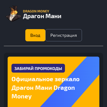
Моби
DRAGON MONEY
меню
Драгон Мани
Вход
Регистрация
ЗАБИРАЙ ПРОМОКОДЫ
Официальное зеркало
Драгон Мани Dragon
Money