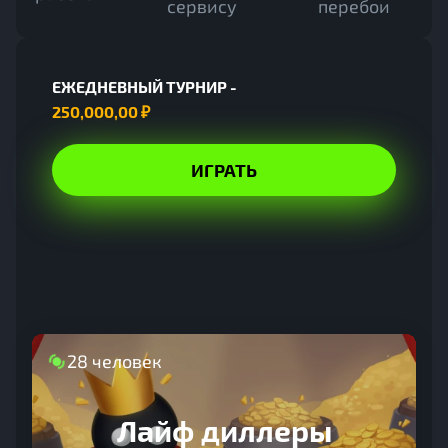
сервису
перебои
ЕЖЕДНЕВНЫЙ ТУРНИР -
250,000,00 ₽
ИГРАТЬ
28 человек
Лайф диллеры