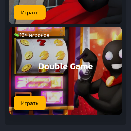
Играть
124 игроков
Double Game
Играть