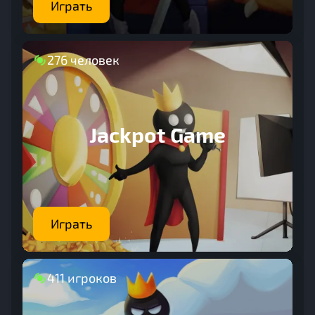
Играть
276 человек
Jackpot Game
Играть
411 игроков