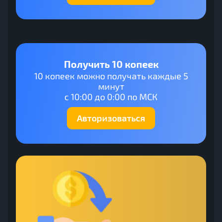
Получить 10 копеек
10 копеек можно получать каждые 5
минут
с 10:00 до 0:00 по МСК
Авторизоваться